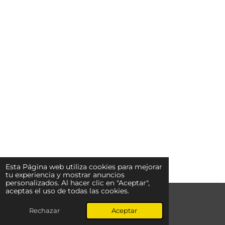
Esta Página web utiliza cookies para mejorar
tu experiencia y mostrar anuncios
personalizados. Al hacer clic en "Aceptar",
aceptas el uso de todas las cookies.
© 2024 - 2026 Doll Xtudio
Con la tecnología de
Webador
Rechazar
Aceptar